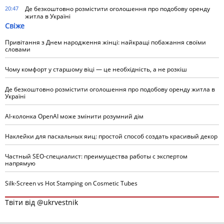
20:47
Де безкоштовно розмістити оголошення про подобову оренду
житла в Україні
Свіже
Привітання з Днем народження жінці: найкращі побажання своїми
словами
Чому комфорт у старшому віці — це необхідність, а не розкіш
Де безкоштовно розмістити оголошення про подобову оренду житла в
Україні
AI-колонка OpenAI може змінити розумний дім
Наклейки для пасхальных яиц: простой способ создать красивый декор
Частный SEO-специалист: преимущества работы с экспертом
напрямую
Silk-Screen vs Hot Stamping on Cosmetic Tubes
Твіти від @ukrvestnik