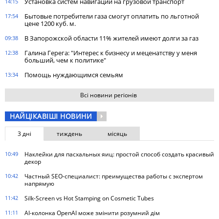
Установка систем навигации на грузовой транспорт
14:15
Бытовые потребители газа cмогут оплатить по льготной
17:54
цене 1200 куб. м.
В Запорожской области 11% жителей имеют долги за газ
09:38
Галина Герега: "Интерес к бизнесу и меценатству у меня
12:38
больший, чем к политике"
Помощь нуждающимся семьям
13:34
Всі новини регіонів
НАЙЦІКАВІШІ НОВИНИ
3 дні
тиждень
місяць
10:49
Наклейки для пасхальных яиц: простой способ создать красивый
декор
10:42
Частный SEO-специалист: преимущества работы с экспертом
напрямую
11:42
Silk-Screen vs Hot Stamping on Cosmetic Tubes
11:11
AI-колонка OpenAI може змінити розумний дім