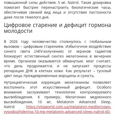
повышенной силы действия, 5 мг, Natrol. Такая дозировка
помогает быстрее перенастроить биологические часы,
обеспечивая свежий вид лица и отсутствие пастозности
даже после тяжелого дня.
Цифровое старение и дефицит гормона
молодости
В 2026 году человечество столкнулось с глобальным
вызовом – цифровым старением. Избыточное воздействие
синего света (
HEV
-излучение) от экранов гаджетов
блокирует естественный синтез мелатонина в вечернее
время. Организм оказывается обманутым: мозг считает,
что день продолжается, и не запускает процессы
репарации ДНК в клетках кожи. Как результат – тусклый
цвет лица, преждевременные морщины и сухость.
Нутрицевтическая коррекция мелатонином позволяет
восполнить этот искусственный дефицит. Особого
внимания заслуживают технологии контролируемого
высвобождения. К примеру, Мелатонин медленного
высвобождения, 10 мг, Melatonin Advanced Sleep,
Natrol
https://vitaworld.com.ua/melatonin-medlennogo-
vysvobozhdeniya-10-mg-melatonin-advanced-sleep-natrol-60-