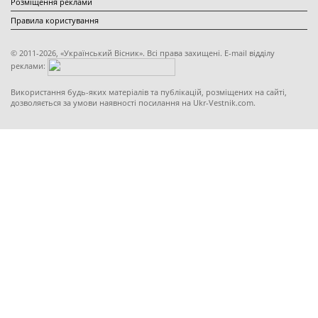
Розміщення реклами
Правила користування
© 2011-2026, «Український Вісник». Всі права захищені. E-mail відділу
реклами:
Використання будь-яких матеріалів та публікацій, розміщених на сайті,
дозволяється за умови наявності посилання на Ukr-Vestnik.com.