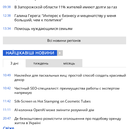
В Запорожской области 11% жителей имеют долги за газ
09:38
Галина Герега: "Интерес к бизнесу и меценатству у меня
12:38
больший, чем к политике"
Помощь нуждающимся семьям
13:34
Всі новини регіонів
НАЙЦІКАВІШІ НОВИНИ
3 дні
тиждень
місяць
10:49
Наклейки для пасхальных яиц: простой способ создать красивый
декор
10:42
Частный SEO-специалист: преимущества работы с экспертом
напрямую
11:42
Silk-Screen vs Hot Stamping on Cosmetic Tubes
11:11
AI-колонка OpenAI може змінити розумний дім
20:47
Де безкоштовно розмістити оголошення про подобову оренду
житла в Україні
Свіже