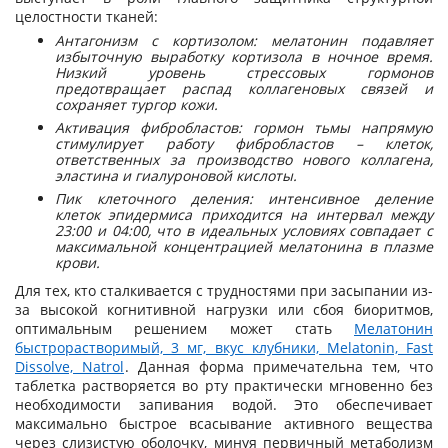
целостности тканей:
Антагонизм с кортизолом: мелатонин подавляет
избыточную выработку кортизола в ночное время.
Низкий уровень стрессовых гормонов
предотвращает распад коллагеновых связей и
сохраняет тургор кожи.
Активация фибробластов: гормон тьмы напрямую
стимулирует работу фибробластов – клеток,
ответственных за производство нового коллагена,
эластина и гиалуроновой кислоты.
Пик клеточного деления: интенсивное деление
клеток эпидермиса приходится на интервал между
23:00 и 04:00, что в идеальных условиях совпадает с
максимальной концентрацией мелатонина в плазме
крови.
Для тех, кто сталкивается с трудностями при засыпании из-
за высокой когнитивной нагрузки или сбоя биоритмов,
оптимальным решением может стать
Мелатонин
быстрорастворимый, 3 мг, вкус клубники, Melatonin, Fast
Dissolve, Natrol
. Данная форма примечательна тем, что
таблетка растворяется во рту практически мгновенно без
необходимости запивания водой. Это обеспечивает
максимально быстрое всасывание активного вещества
через слизистую оболочку, минуя первичный метаболизм