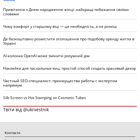
Привітання з Днем народження жінці: найкращі побажання своїми
словами
Чому комфорт у старшому віці — це необхідність, а не розкіш
Де безкоштовно розмістити оголошення про подобову оренду житла в
Україні
AI-колонка OpenAI може змінити розумний дім
Наклейки для пасхальных яиц: простой способ создать красивый декор
Частный SEO-специалист: преимущества работы с экспертом
напрямую
Silk-Screen vs Hot Stamping on Cosmetic Tubes
Твіти від @ukrvestnik
Контакти