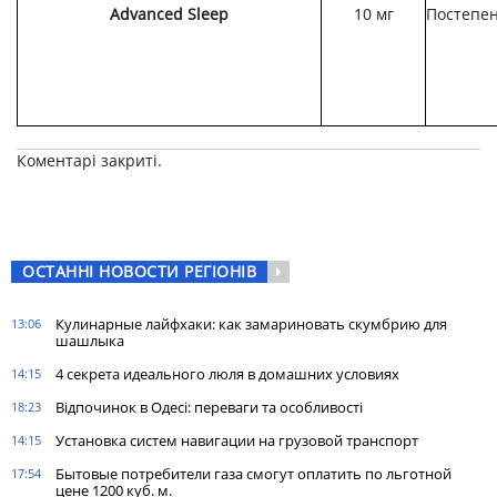
Advanced Sleep
10 мг
Постепен
Коментарі закриті.
ОСТАННІ НОВОСТИ РЕГІОНІВ
Кулинарные лайфхаки: как замариновать скумбрию для
13:06
шашлыка
4 секрета идеального люля в домашних условиях
14:15
Відпочинок в Одесі: переваги та особливості
18:23
Установка систем навигации на грузовой транспорт
14:15
Бытовые потребители газа cмогут оплатить по льготной
17:54
цене 1200 куб. м.