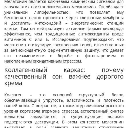
Мелатонин является ключевым химическим сигналом для
запуска этих восстановительных механизмов. Он обладает
уникальной липофильностью, что позволяет ему
беспрепятственно проникать через клеточные мембраны
и достигать митохондрий – энергетических станций
клетки. Там он нейтрализует активные формы кислорода
эффективнее, чем традиционные антиоксиданты вроде
витаминов С или Е. Исследования подтверждают, что
мелатонин стимулирует экспрессию генов, ответственных
за антиоксидантную ферментативную защиту, что делает
его незаменимым в борьбе с фотостарением и
накопленным оксидативным стрессом.
Коллагеновый каркас: почему
качественный сон важнее дорогого
крема
Коллаген – это основной структурный белок,
обеспечивающий упругость, эластичность и плотность
нашей кожи. С возрастом, а также под влиянием высокого
уровня кортизола (гормона стресса), естественный синтез
коллагена замедляется, а существующие волокна
подвергаются деструкции. В этом контексте мелатонин
выступает в роли главного защитника структурной