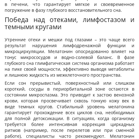
в печени, что гарантирует мягкое и своевременное
погружение в фазу глубокого восстановительного сна.
Победа над отеками, лимфостазом и
темными кругами
Утренние отеки и мешки под глазами – это чаще всего
результат нарушения лимфодренажной функции и
микроциркуляции. Мелатонин опосредованно влияет на
тонус микрососудов и водно-солевой баланс. В фазе
глубокого сна глимфатическая система организма работает
на пике своей мощности, эффективно выводя метаболиты
и лишнюю жидкость из межклеточного пространства.
Если сон прерывистый, поверхностный или слишком
короткий, сосуды в периорбитальной зоне остаются в
состоянии микроспазма. Это приводит к застою венозной
крови, которая просвечивает сквозь тонкую кожу век в
виде темных кругов. Стабильный уровень мелатонина
гарантирует прохождение всех циклов сна, необходимых
для полной детоксикации. В ситуациях, когда организму
требуется более интенсивная коррекция циркадных
ритмов (например, после перелетов или при сменной
работе), специалисты часто рекомендуют. Мелатонин