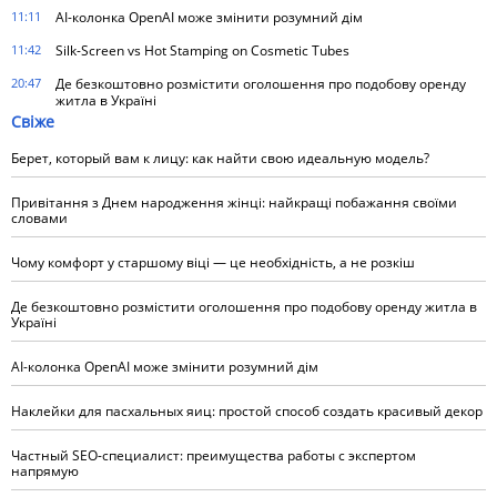
11:11
AI-колонка OpenAI може змінити розумний дім
11:42
Silk-Screen vs Hot Stamping on Cosmetic Tubes
20:47
Де безкоштовно розмістити оголошення про подобову оренду
житла в Україні
Свіже
Берет, который вам к лицу: как найти свою идеальную модель?
Привітання з Днем народження жінці: найкращі побажання своїми
словами
Чому комфорт у старшому віці — це необхідність, а не розкіш
Де безкоштовно розмістити оголошення про подобову оренду житла в
Україні
AI-колонка OpenAI може змінити розумний дім
Наклейки для пасхальных яиц: простой способ создать красивый декор
Частный SEO-специалист: преимущества работы с экспертом
напрямую