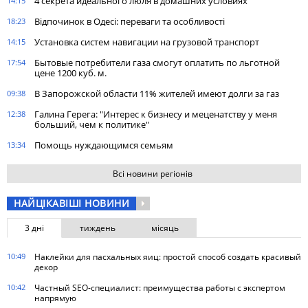
4 секрета идеального люля в домашних условиях
14:15
Відпочинок в Одесі: переваги та особливості
18:23
Установка систем навигации на грузовой транспорт
14:15
Бытовые потребители газа cмогут оплатить по льготной
17:54
цене 1200 куб. м.
В Запорожской области 11% жителей имеют долги за газ
09:38
Галина Герега: "Интерес к бизнесу и меценатству у меня
12:38
больший, чем к политике"
Помощь нуждающимся семьям
13:34
Всі новини регіонів
НАЙЦІКАВІШІ НОВИНИ
3 дні
тиждень
місяць
10:49
Наклейки для пасхальных яиц: простой способ создать красивый
декор
10:42
Частный SEO-специалист: преимущества работы с экспертом
напрямую