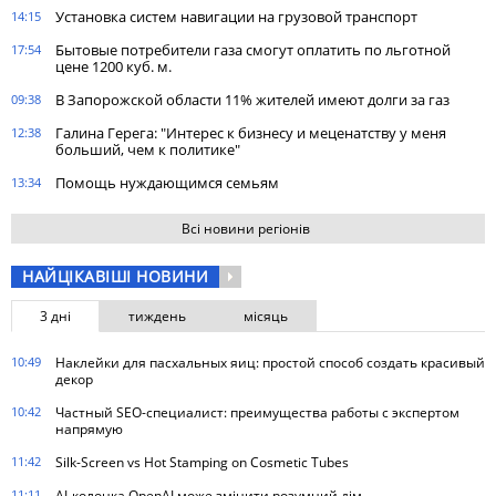
Установка систем навигации на грузовой транспорт
14:15
Бытовые потребители газа cмогут оплатить по льготной
17:54
цене 1200 куб. м.
В Запорожской области 11% жителей имеют долги за газ
09:38
Галина Герега: "Интерес к бизнесу и меценатству у меня
12:38
больший, чем к политике"
Помощь нуждающимся семьям
13:34
Всі новини регіонів
НАЙЦІКАВІШІ НОВИНИ
3 дні
тиждень
місяць
10:49
Наклейки для пасхальных яиц: простой способ создать красивый
декор
10:42
Частный SEO-специалист: преимущества работы с экспертом
напрямую
11:42
Silk-Screen vs Hot Stamping on Cosmetic Tubes
11:11
AI-колонка OpenAI може змінити розумний дім