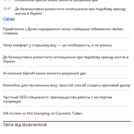
20:47
Де безкоштовно розмістити оголошення про подобову оренду
житла в Україні
Свіже
Привітання з Днем народження жінці: найкращі побажання своїми
словами
Чому комфорт у старшому віці — це необхідність, а не розкіш
Де безкоштовно розмістити оголошення про подобову оренду житла в
Україні
AI-колонка OpenAI може змінити розумний дім
Наклейки для пасхальных яиц: простой способ создать красивый декор
Частный SEO-специалист: преимущества работы с экспертом
напрямую
Silk-Screen vs Hot Stamping on Cosmetic Tubes
Твіти від @ukrvestnik