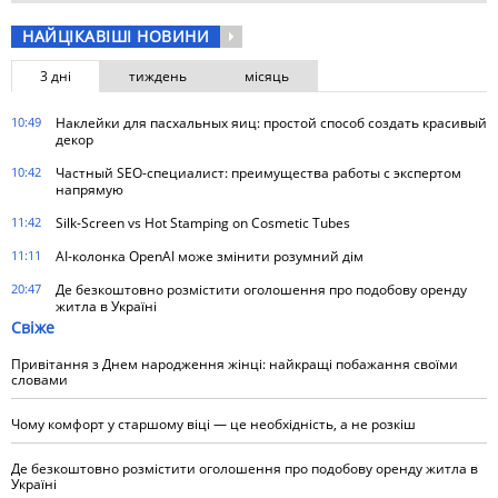
НАЙЦІКАВІШІ НОВИНИ
3 дні
тиждень
місяць
10:49
Наклейки для пасхальных яиц: простой способ создать красивый
декор
10:42
Частный SEO-специалист: преимущества работы с экспертом
напрямую
11:42
Silk-Screen vs Hot Stamping on Cosmetic Tubes
11:11
AI-колонка OpenAI може змінити розумний дім
20:47
Де безкоштовно розмістити оголошення про подобову оренду
житла в Україні
Свіже
Привітання з Днем народження жінці: найкращі побажання своїми
словами
Чому комфорт у старшому віці — це необхідність, а не розкіш
Де безкоштовно розмістити оголошення про подобову оренду житла в
Україні