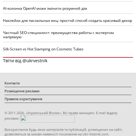
AI-колонка OpenAI може змінити розумний дім
Наклейки для пасхальных яиц: простой способ создать красивый декор
Частный SEO-специалист: преимущества работы с экспертом
напрямую
Silk-Screen vs Hot Stamping on Cosmetic Tubes
Твіти від @ukrvestnik
Контакти
Розміщення реклами
Правила користування
© 2011-2026, «Український Вісник». Всі права захищені. E-mail відділу
реклами:
Використання будь-яких матеріалів та публікацій, розміщених на сайті,
дозволяється за умови наявності посилання на Ukr-Vestnik.com.