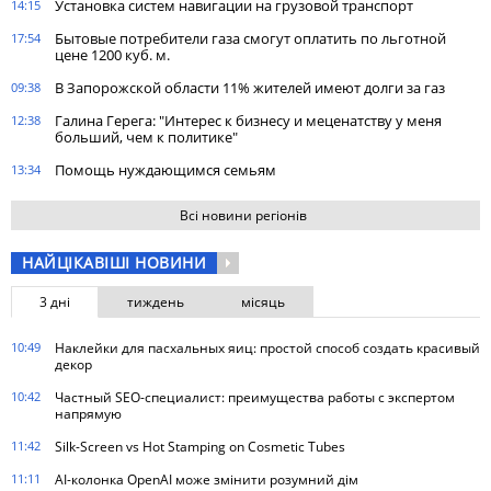
Установка систем навигации на грузовой транспорт
14:15
Бытовые потребители газа cмогут оплатить по льготной
17:54
цене 1200 куб. м.
В Запорожской области 11% жителей имеют долги за газ
09:38
Галина Герега: "Интерес к бизнесу и меценатству у меня
12:38
больший, чем к политике"
Помощь нуждающимся семьям
13:34
Всі новини регіонів
НАЙЦІКАВІШІ НОВИНИ
3 дні
тиждень
місяць
10:49
Наклейки для пасхальных яиц: простой способ создать красивый
декор
10:42
Частный SEO-специалист: преимущества работы с экспертом
напрямую
11:42
Silk-Screen vs Hot Stamping on Cosmetic Tubes
11:11
AI-колонка OpenAI може змінити розумний дім