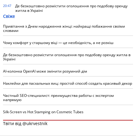
20:47
Де безкоштовно розмістити оголошення про подобову оренду
житла в Україні
Свіже
Привітання з Днем народження жінці: найкращі побажання своїми
словами
Чому комфорт у старшому віці — це необхідність, а не розкіш
Де безкоштовно розмістити оголошення про подобову оренду житла в
Україні
AI-колонка OpenAI може змінити розумний дім
Наклейки для пасхальных яиц: простой способ создать красивый декор
Частный SEO-специалист: преимущества работы с экспертом
напрямую
Silk-Screen vs Hot Stamping on Cosmetic Tubes
Твіти від @ukrvestnik