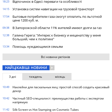
Відпочинок в Одесі: переваги та особливості
18:23
Установка систем навигации на грузовой транспорт
14:15
Бытовые потребители газа cмогут оплатить по льготной
17:54
цене 1200 куб. м.
В Запорожской области 11% жителей имеют долги за газ
09:38
Галина Герега: "Интерес к бизнесу и меценатству у меня
12:38
больший, чем к политике"
Помощь нуждающимся семьям
13:34
Всі новини регіонів
НАЙЦІКАВІШІ НОВИНИ
3 дні
тиждень
місяць
10:49
Наклейки для пасхальных яиц: простой способ создать красивый
декор
10:42
Частный SEO-специалист: преимущества работы с экспертом
напрямую
11:42
Silk-Screen vs Hot Stamping on Cosmetic Tubes