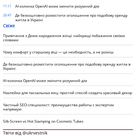
11:11
AI-колонка OpenAI може змінити розумний дім
20:47
Де безкоштовно розмістити оголошення про подобову оренду
житла в Україні
Свіже
Привітання з Днем народження жінці: найкращі побажання своїми
словами
Чому комфорт у старшому віці — це необхідність, а не розкіш
Де безкоштовно розмістити оголошення про подобову оренду житла в
Україні
AI-колонка OpenAI може змінити розумний дім
Наклейки для пасхальных яиц: простой способ создать красивый декор
Частный SEO-специалист: преимущества работы с экспертом
напрямую
Silk-Screen vs Hot Stamping on Cosmetic Tubes
Твіти від @ukrvestnik