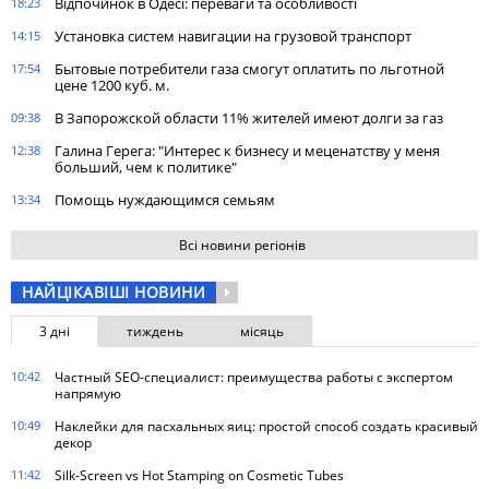
Відпочинок в Одесі: переваги та особливості
18:23
Установка систем навигации на грузовой транспорт
14:15
Бытовые потребители газа cмогут оплатить по льготной
17:54
цене 1200 куб. м.
В Запорожской области 11% жителей имеют долги за газ
09:38
Галина Герега: "Интерес к бизнесу и меценатству у меня
12:38
больший, чем к политике"
Помощь нуждающимся семьям
13:34
Всі новини регіонів
НАЙЦІКАВІШІ НОВИНИ
3 дні
тиждень
місяць
10:42
Частный SEO-специалист: преимущества работы с экспертом
напрямую
10:49
Наклейки для пасхальных яиц: простой способ создать красивый
декор
11:42
Silk-Screen vs Hot Stamping on Cosmetic Tubes