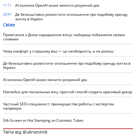
11:11
AI-колонка OpenAI може змінити розумний дім
20:47
Де безкоштовно розмістити оголошення про подобову оренду
житла в Україні
Свіже
Привітання з Днем народження жінці: найкращі побажання своїми
словами
Чому комфорт у старшому віці — це необхідність, а не розкіш
Де безкоштовно розмістити оголошення про подобову оренду житла в
Україні
AI-колонка OpenAI може змінити розумний дім
Наклейки для пасхальных яиц: простой способ создать красивый декор
Частный SEO-специалист: преимущества работы с экспертом
напрямую
Silk-Screen vs Hot Stamping on Cosmetic Tubes
Твіти від @ukrvestnik