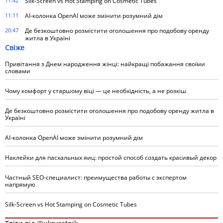
11:42
Silk-Screen vs Hot Stamping on Cosmetic Tubes
11:11
AI-колонка OpenAI може змінити розумний дім
20:47
Де безкоштовно розмістити оголошення про подобову оренду
житла в Україні
Свіже
Привітання з Днем народження жінці: найкращі побажання своїми
словами
Чому комфорт у старшому віці — це необхідність, а не розкіш
Де безкоштовно розмістити оголошення про подобову оренду житла в
Україні
AI-колонка OpenAI може змінити розумний дім
Наклейки для пасхальных яиц: простой способ создать красивый декор
Частный SEO-специалист: преимущества работы с экспертом
напрямую
Silk-Screen vs Hot Stamping on Cosmetic Tubes