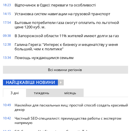
Відпочинок в Одесі: переваги та особливості
18:23
Установка систем навигации на грузовой транспорт
14:15
Бытовые потребители газа cмогут оплатить по льготной
17:54
цене 1200 куб. м.
В Запорожской области 11% жителей имеют долги за газ
09:38
Галина Герега: "Интерес к бизнесу и меценатству у меня
12:38
больший, чем к политике"
Помощь нуждающимся семьям
13:34
Всі новини регіонів
НАЙЦІКАВІШІ НОВИНИ
3 дні
тиждень
місяць
10:49
Наклейки для пасхальных яиц: простой способ создать красивый
декор
10:42
Частный SEO-специалист: преимущества работы с экспертом
напрямую