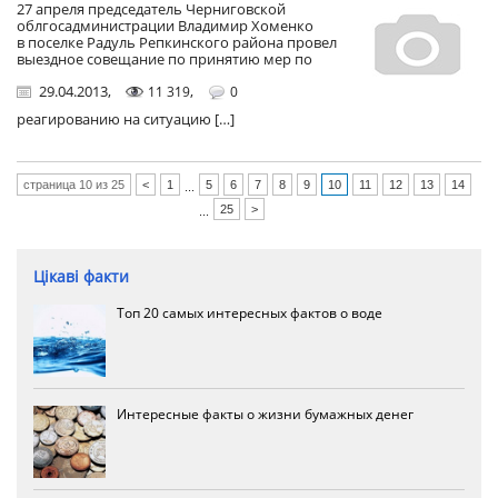
27 апреля председатель Черниговской
облгосадминистрации Владимир Хоменко
в поселке Радуль Репкинского района провел
выездное совещание по принятию мер по
29.04.2013
,
,
11 319
0
реагированию на ситуацию […]
страница 10 из 25
<
1
5
6
7
8
9
10
11
12
13
14
...
25
>
...
Цікаві факти
Топ 20 самых интересных фактов о воде
Интересные факты о жизни бумажных денег