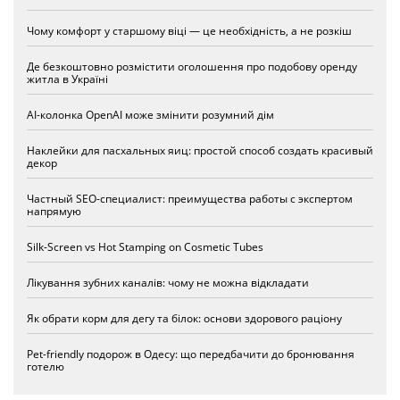
Чому комфорт у старшому віці — це необхідність, а не розкіш
Де безкоштовно розмістити оголошення про подобову оренду
житла в Україні
AI-колонка OpenAI може змінити розумний дім
Наклейки для пасхальных яиц: простой способ создать красивый
декор
Частный SEO-специалист: преимущества работы с экспертом
напрямую
Silk-Screen vs Hot Stamping on Cosmetic Tubes
Лікування зубних каналів: чому не можна відкладати
Як обрати корм для дегу та білок: основи здорового раціону
Pet-friendly подорож в Одесу: що передбачити до бронювання
готелю