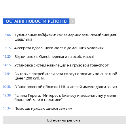
ОСТАННІ НОВОСТИ РЕГІОНІВ
Кулинарные лайфхаки: как замариновать скумбрию для
13:06
шашлыка
4 секрета идеального люля в домашних условиях
14:15
Відпочинок в Одесі: переваги та особливості
18:23
Установка систем навигации на грузовой транспорт
14:15
Бытовые потребители газа cмогут оплатить по льготной
17:54
цене 1200 куб. м.
В Запорожской области 11% жителей имеют долги за газ
09:38
Галина Герега: "Интерес к бизнесу и меценатству у меня
12:38
больший, чем к политике"
Помощь нуждающимся семьям
13:34
Всі новини регіонів