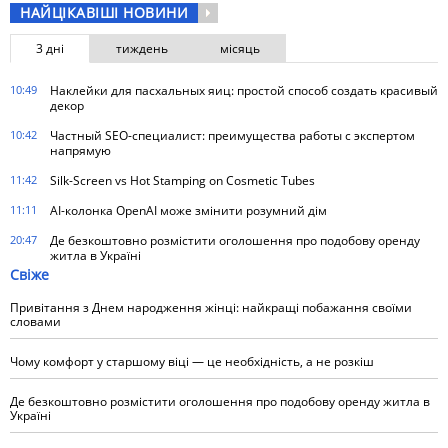
НАЙЦІКАВІШІ НОВИНИ
3 дні
тиждень
місяць
10:49
Наклейки для пасхальных яиц: простой способ создать красивый
декор
10:42
Частный SEO-специалист: преимущества работы с экспертом
напрямую
11:42
Silk-Screen vs Hot Stamping on Cosmetic Tubes
11:11
AI-колонка OpenAI може змінити розумний дім
20:47
Де безкоштовно розмістити оголошення про подобову оренду
житла в Україні
Свіже
Привітання з Днем народження жінці: найкращі побажання своїми
словами
Чому комфорт у старшому віці — це необхідність, а не розкіш
Де безкоштовно розмістити оголошення про подобову оренду житла в
Україні