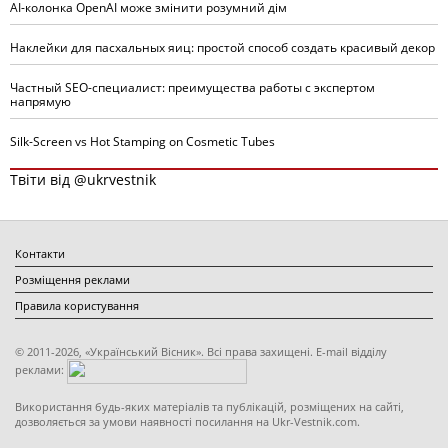
AI-колонка OpenAI може змінити розумний дім
Наклейки для пасхальных яиц: простой способ создать красивый декор
Частный SEO-специалист: преимущества работы с экспертом
напрямую
Silk-Screen vs Hot Stamping on Cosmetic Tubes
Твіти від @ukrvestnik
Контакти
Розміщення реклами
Правила користування
© 2011-2026, «Український Вісник». Всі права захищені. E-mail відділу
реклами:
Використання будь-яких матеріалів та публікацій, розміщених на сайті,
дозволяється за умови наявності посилання на Ukr-Vestnik.com.