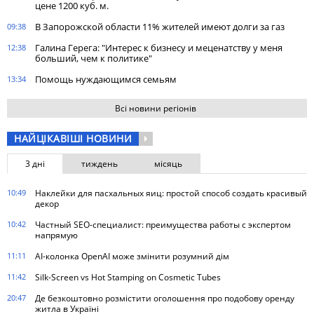
цене 1200 куб. м.
В Запорожской области 11% жителей имеют долги за газ
09:38
Галина Герега: "Интерес к бизнесу и меценатству у меня
12:38
больший, чем к политике"
Помощь нуждающимся семьям
13:34
Всі новини регіонів
НАЙЦІКАВІШІ НОВИНИ
3 дні
тиждень
місяць
10:49
Наклейки для пасхальных яиц: простой способ создать красивый
декор
10:42
Частный SEO-специалист: преимущества работы с экспертом
напрямую
11:11
AI-колонка OpenAI може змінити розумний дім
11:42
Silk-Screen vs Hot Stamping on Cosmetic Tubes
20:47
Де безкоштовно розмістити оголошення про подобову оренду
житла в Україні