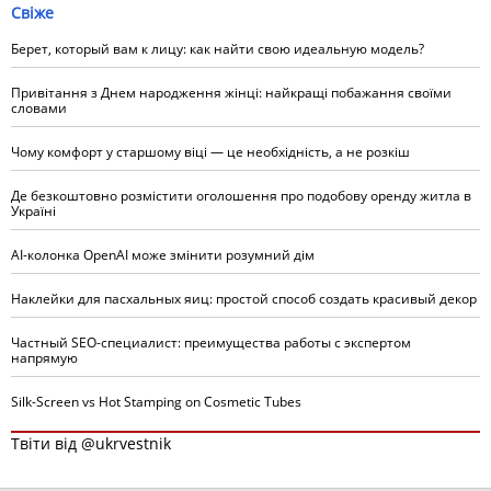
Свіже
Берет, который вам к лицу: как найти свою идеальную модель?
Привітання з Днем народження жінці: найкращі побажання своїми
словами
Чому комфорт у старшому віці — це необхідність, а не розкіш
Де безкоштовно розмістити оголошення про подобову оренду житла в
Україні
AI-колонка OpenAI може змінити розумний дім
Наклейки для пасхальных яиц: простой способ создать красивый декор
Частный SEO-специалист: преимущества работы с экспертом
напрямую
Silk-Screen vs Hot Stamping on Cosmetic Tubes
Твіти від @ukrvestnik