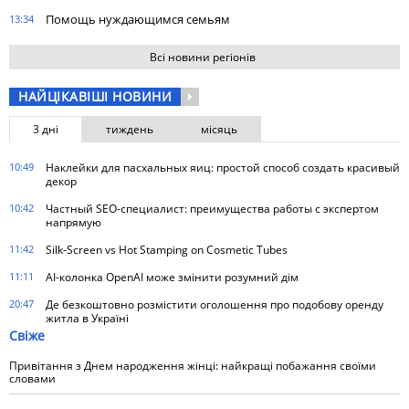
Помощь нуждающимся семьям
13:34
Всі новини регіонів
НАЙЦІКАВІШІ НОВИНИ
3 дні
тиждень
місяць
10:49
Наклейки для пасхальных яиц: простой способ создать красивый
декор
10:42
Частный SEO-специалист: преимущества работы с экспертом
напрямую
11:42
Silk-Screen vs Hot Stamping on Cosmetic Tubes
11:11
AI-колонка OpenAI може змінити розумний дім
20:47
Де безкоштовно розмістити оголошення про подобову оренду
житла в Україні
Свіже
Привітання з Днем народження жінці: найкращі побажання своїми
словами