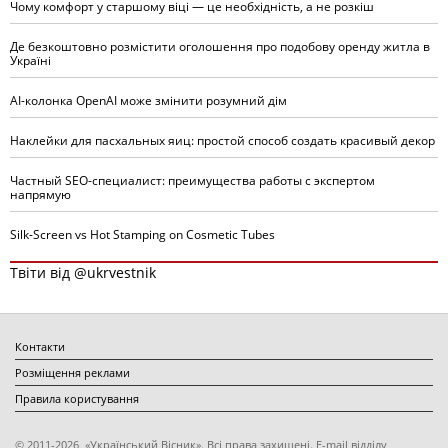
Чому комфорт у старшому віці — це необхідність, а не розкіш
Де безкоштовно розмістити оголошення про подобову оренду житла в
Україні
AI-колонка OpenAI може змінити розумний дім
Наклейки для пасхальных яиц: простой способ создать красивый декор
Частный SEO-специалист: преимущества работы с экспертом
напрямую
Silk-Screen vs Hot Stamping on Cosmetic Tubes
Твіти від @ukrvestnik
Контакти
Розміщення реклами
Правила користування
© 2011-2026, «Український Вісник». Всі права захищені. E-mail відділу