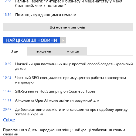
Галина Герега: "Интерес к бизнесу и меценатству у меня
12:38
больший, чем к политике"
Помощь нуждающимся семьям
13:34
Всі новини регіонів
НАЙЦІКАВІШІ НОВИНИ
3 дні
тиждень
місяць
10:49
Наклейки для пасхальных яиц: простой способ создать красивый
декор
10:42
Частный SEO-специалист: преимущества работы с экспертом
напрямую
11:42
Silk-Screen vs Hot Stamping on Cosmetic Tubes
11:11
AI-колонка OpenAI може змінити розумний дім
20:47
Де безкоштовно розмістити оголошення про подобову оренду
житла в Україні
Свіже
Привітання з Днем народження жінці: найкращі побажання своїми
словами