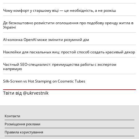
Чому комфорт у старшому віці — це необхідність, а не розкіш
Де безкоштовно розмістити оголошення про подобову оренду житла в
Україні
AI-колонка OpenAI може змінити розумний дім
Наклейки для пасхальных яиц: простой способ создать красивый декор
Частный SEO-специалист: преимущества работы с экспертом
напрямую
Silk-Screen vs Hot Stamping on Cosmetic Tubes
Твіти від @ukrvestnik
Контакти
Розміщення реклами
Правила користування