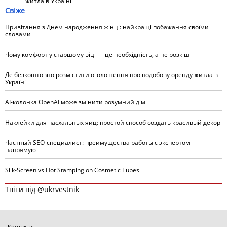
житла в Україні
Свіже
Привітання з Днем народження жінці: найкращі побажання своїми
словами
Чому комфорт у старшому віці — це необхідність, а не розкіш
Де безкоштовно розмістити оголошення про подобову оренду житла в
Україні
AI-колонка OpenAI може змінити розумний дім
Наклейки для пасхальных яиц: простой способ создать красивый декор
Частный SEO-специалист: преимущества работы с экспертом
напрямую
Silk-Screen vs Hot Stamping on Cosmetic Tubes
Твіти від @ukrvestnik
Контакти