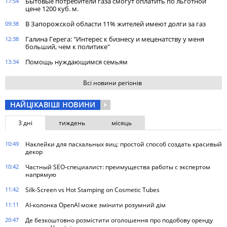
Бытовые потребители газа cмогут оплатить по льготной
17:54
цене 1200 куб. м.
В Запорожской области 11% жителей имеют долги за газ
09:38
Галина Герега: "Интерес к бизнесу и меценатству у меня
12:38
больший, чем к политике"
Помощь нуждающимся семьям
13:34
Всі новини регіонів
НАЙЦІКАВІШІ НОВИНИ
3 дні
тиждень
місяць
10:49
Наклейки для пасхальных яиц: простой способ создать красивый
декор
10:42
Частный SEO-специалист: преимущества работы с экспертом
напрямую
11:42
Silk-Screen vs Hot Stamping on Cosmetic Tubes
11:11
AI-колонка OpenAI може змінити розумний дім
20:47
Де безкоштовно розмістити оголошення про подобову оренду