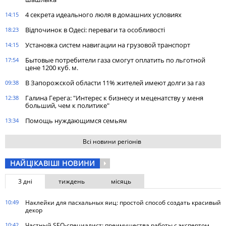
4 секрета идеального люля в домашних условиях
14:15
Відпочинок в Одесі: переваги та особливості
18:23
Установка систем навигации на грузовой транспорт
14:15
Бытовые потребители газа cмогут оплатить по льготной
17:54
цене 1200 куб. м.
В Запорожской области 11% жителей имеют долги за газ
09:38
Галина Герега: "Интерес к бизнесу и меценатству у меня
12:38
больший, чем к политике"
Помощь нуждающимся семьям
13:34
Всі новини регіонів
НАЙЦІКАВІШІ НОВИНИ
3 дні
тиждень
місяць
10:49
Наклейки для пасхальных яиц: простой способ создать красивый
декор
10:42
Частный SEO-специалист: преимущества работы с экспертом