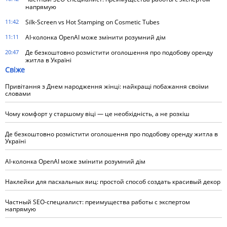
напрямую
11:42
Silk-Screen vs Hot Stamping on Cosmetic Tubes
11:11
AI-колонка OpenAI може змінити розумний дім
20:47
Де безкоштовно розмістити оголошення про подобову оренду
житла в Україні
Свіже
Привітання з Днем народження жінці: найкращі побажання своїми
словами
Чому комфорт у старшому віці — це необхідність, а не розкіш
Де безкоштовно розмістити оголошення про подобову оренду житла в
Україні
AI-колонка OpenAI може змінити розумний дім
Наклейки для пасхальных яиц: простой способ создать красивый декор
Частный SEO-специалист: преимущества работы с экспертом
напрямую