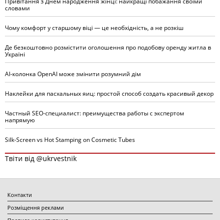
Привітання з Днем народження жінці: найкращі побажання своїми
словами
Чому комфорт у старшому віці — це необхідність, а не розкіш
Де безкоштовно розмістити оголошення про подобову оренду житла в
Україні
AI-колонка OpenAI може змінити розумний дім
Наклейки для пасхальных яиц: простой способ создать красивый декор
Частный SEO-специалист: преимущества работы с экспертом
напрямую
Silk-Screen vs Hot Stamping on Cosmetic Tubes
Твіти від @ukrvestnik
Контакти
Розміщення реклами