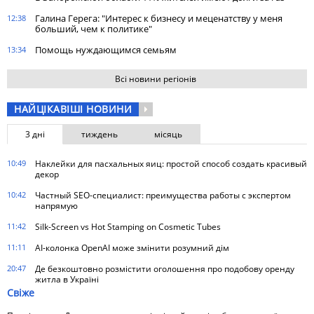
Галина Герега: "Интерес к бизнесу и меценатству у меня
12:38
больший, чем к политике"
Помощь нуждающимся семьям
13:34
Всі новини регіонів
НАЙЦІКАВІШІ НОВИНИ
3 дні
тиждень
місяць
10:49
Наклейки для пасхальных яиц: простой способ создать красивый
декор
10:42
Частный SEO-специалист: преимущества работы с экспертом
напрямую
11:42
Silk-Screen vs Hot Stamping on Cosmetic Tubes
11:11
AI-колонка OpenAI може змінити розумний дім
20:47
Де безкоштовно розмістити оголошення про подобову оренду
житла в Україні
Свіже