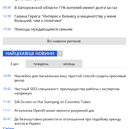
В Запорожской области 11% жителей имеют долги за газ
09:38
Галина Герега: "Интерес к бизнесу и меценатству у меня
12:38
больший, чем к политике"
Помощь нуждающимся семьям
13:34
Всі новини регіонів
НАЙЦІКАВІШІ НОВИНИ
3 дні
тиждень
місяць
10:49
Наклейки для пасхальных яиц: простой способ создать красивый
декор
10:42
Частный SEO-специалист: преимущества работы с экспертом
напрямую
11:42
Silk-Screen vs Hot Stamping on Cosmetic Tubes
11:11
AI-колонка OpenAI може змінити розумний дім
20:47
Де безкоштовно розмістити оголошення про подобову оренду
житла в Україні
Свіже