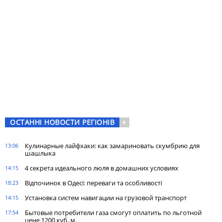
ОСТАННІ НОВОСТИ РЕГІОНІВ
Кулинарные лайфхаки: как замариновать скумбрию для
13:06
шашлыка
4 секрета идеального люля в домашних условиях
14:15
Відпочинок в Одесі: переваги та особливості
18:23
Установка систем навигации на грузовой транспорт
14:15
Бытовые потребители газа cмогут оплатить по льготной
17:54
цене 1200 куб. м.