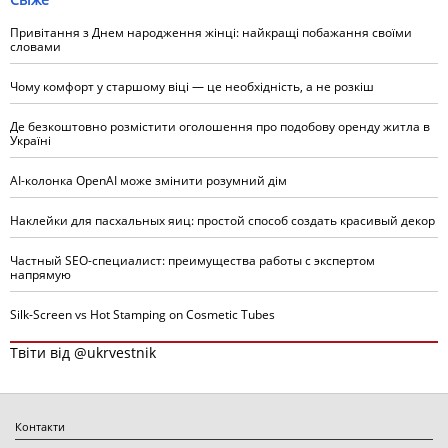
Привітання з Днем народження жінці: найкращі побажання своїми
словами
Чому комфорт у старшому віці — це необхідність, а не розкіш
Де безкоштовно розмістити оголошення про подобову оренду житла в
Україні
AI-колонка OpenAI може змінити розумний дім
Наклейки для пасхальных яиц: простой способ создать красивый декор
Частный SEO-специалист: преимущества работы с экспертом
напрямую
Silk-Screen vs Hot Stamping on Cosmetic Tubes
Твіти від @ukrvestnik
Контакти