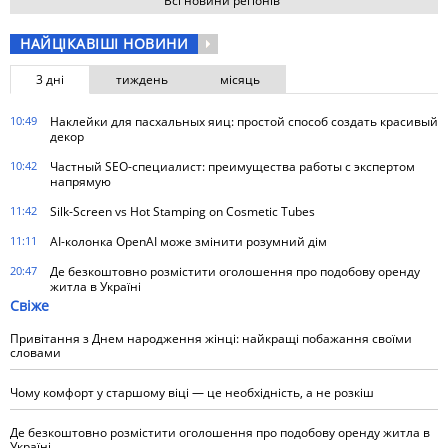
Всі новини регіонів
НАЙЦІКАВІШІ НОВИНИ
3 дні
тиждень
місяць
10:49
Наклейки для пасхальных яиц: простой способ создать красивый
декор
10:42
Частный SEO-специалист: преимущества работы с экспертом
напрямую
11:42
Silk-Screen vs Hot Stamping on Cosmetic Tubes
11:11
AI-колонка OpenAI може змінити розумний дім
20:47
Де безкоштовно розмістити оголошення про подобову оренду
житла в Україні
Свіже
Привітання з Днем народження жінці: найкращі побажання своїми
словами
Чому комфорт у старшому віці — це необхідність, а не розкіш
Де безкоштовно розмістити оголошення про подобову оренду житла в
Україні