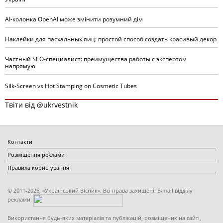
AI-колонка OpenAI може змінити розумний дім
Наклейки для пасхальных яиц: простой способ создать красивый декор
Частный SEO-специалист: преимущества работы с экспертом
напрямую
Silk-Screen vs Hot Stamping on Cosmetic Tubes
Твіти від @ukrvestnik
Контакти
Розміщення реклами
Правила користування
© 2011-2026, «Український Вісник». Всі права захищені. E-mail відділу
реклами:
Використання будь-яких матеріалів та публікацій, розміщених на сайті,