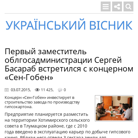
Український
вісник
Первый заместитель
облгосадминистрации Сергей
Басараб встретился с концерном
«Сен-Гобен»
03.07.2015
,
,
11 425
0
Концерн «Сен-Гобен» инвестирует в
строительство завода по производству
гипсокартона.
Предприятие планируется разместить
на территории Хотимирского сельского
совета в Тлумацком районе, где с 2010
года введено в эксплуатацию карьер по добыче гипсового
камня. Вблизи него отвели 3 гектара земли для