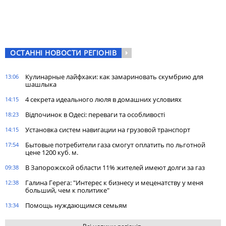
ОСТАННІ НОВОСТИ РЕГІОНІВ
Кулинарные лайфхаки: как замариновать скумбрию для
13:06
шашлыка
4 секрета идеального люля в домашних условиях
14:15
Відпочинок в Одесі: переваги та особливості
18:23
Установка систем навигации на грузовой транспорт
14:15
Бытовые потребители газа cмогут оплатить по льготной
17:54
цене 1200 куб. м.
В Запорожской области 11% жителей имеют долги за газ
09:38
Галина Герега: "Интерес к бизнесу и меценатству у меня
12:38
больший, чем к политике"
Помощь нуждающимся семьям
13:34