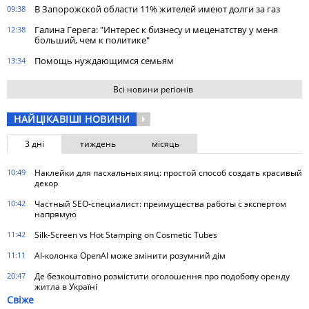
В Запорожской области 11% жителей имеют долги за газ
09:38
Галина Герега: "Интерес к бизнесу и меценатству у меня
12:38
больший, чем к политике"
Помощь нуждающимся семьям
13:34
Всі новини регіонів
НАЙЦІКАВІШІ НОВИНИ
3 дні
тиждень
місяць
10:49
Наклейки для пасхальных яиц: простой способ создать красивый
декор
10:42
Частный SEO-специалист: преимущества работы с экспертом
напрямую
11:42
Silk-Screen vs Hot Stamping on Cosmetic Tubes
11:11
AI-колонка OpenAI може змінити розумний дім
20:47
Де безкоштовно розмістити оголошення про подобову оренду
житла в Україні
Свіже