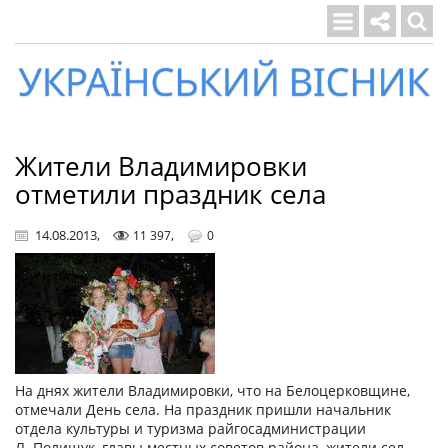
Український
вісник
Жители Владимировки
отметили праздник села
14.08.2013
,
,
11 397
0
На днях жители Владимировки, что на Белоцерковщине,
отмечали День села. На праздник пришли начальник
отдела культуры и туризма райгосадминистрации
Л. Полищук, главы местных советов района, жители сел