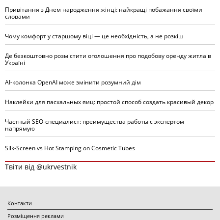
Привітання з Днем народження жінці: найкращі побажання своїми
словами
Чому комфорт у старшому віці — це необхідність, а не розкіш
Де безкоштовно розмістити оголошення про подобову оренду житла в
Україні
AI-колонка OpenAI може змінити розумний дім
Наклейки для пасхальных яиц: простой способ создать красивый декор
Частный SEO-специалист: преимущества работы с экспертом
напрямую
Silk-Screen vs Hot Stamping on Cosmetic Tubes
Твіти від @ukrvestnik
Контакти
Розміщення реклами