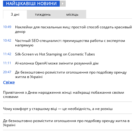
НАЙЦІКАВІШІ НОВИНИ
3 дні
тиждень
місяць
10:49
Наклейки для пасхальных яиц: простой способ создать красивый
декор
10:42
Частный SEO-специалист: преимущества работы с экспертом
напрямую
11:42
Silk-Screen vs Hot Stamping on Cosmetic Tubes
11:11
AI-колонка OpenAI може змінити розумний дім
20:47
Де безкоштовно розмістити оголошення про подобову оренду
житла в Україні
Свіже
Привітання з Днем народження жінці: найкращі побажання своїми
словами
Чому комфорт у старшому віці — це необхідність, а не розкіш
Де безкоштовно розмістити оголошення про подобову оренду житла в
Україні