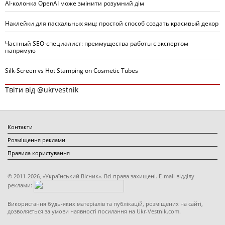
AI-колонка OpenAI може змінити розумний дім
Наклейки для пасхальных яиц: простой способ создать красивый декор
Частный SEO-специалист: преимущества работы с экспертом
напрямую
Silk-Screen vs Hot Stamping on Cosmetic Tubes
Твіти від @ukrvestnik
Контакти
Розміщення реклами
Правила користування
© 2011-2026, «Український Вісник». Всі права захищені. E-mail відділу
реклами:
Використання будь-яких матеріалів та публікацій, розміщених на сайті,
дозволяється за умови наявності посилання на Ukr-Vestnik.com.