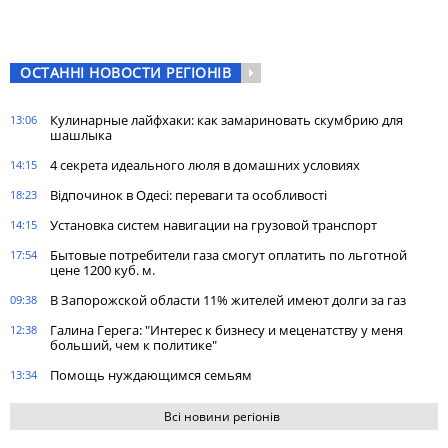
ОСТАННІ НОВОСТИ РЕГІОНІВ
Кулинарные лайфхаки: как замариновать скумбрию для
13:06
шашлыка
4 секрета идеального люля в домашних условиях
14:15
Відпочинок в Одесі: переваги та особливості
18:23
Установка систем навигации на грузовой транспорт
14:15
Бытовые потребители газа cмогут оплатить по льготной
17:54
цене 1200 куб. м.
В Запорожской области 11% жителей имеют долги за газ
09:38
Галина Герега: "Интерес к бизнесу и меценатству у меня
12:38
больший, чем к политике"
Помощь нуждающимся семьям
13:34
Всі новини регіонів