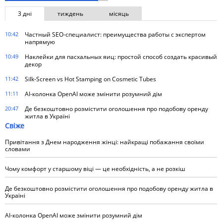
3 дні
тиждень
місяць
10:42
Частный SEO-специалист: преимущества работы с экспертом
напрямую
10:49
Наклейки для пасхальных яиц: простой способ создать красивый
декор
11:42
Silk-Screen vs Hot Stamping on Cosmetic Tubes
11:11
AI-колонка OpenAI може змінити розумний дім
20:47
Де безкоштовно розмістити оголошення про подобову оренду
житла в Україні
Свіже
Привітання з Днем народження жінці: найкращі побажання своїми
словами
Чому комфорт у старшому віці — це необхідність, а не розкіш
Де безкоштовно розмістити оголошення про подобову оренду житла в
Україні
AI-колонка OpenAI може змінити розумний дім