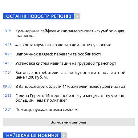
ОСТАННІ НОВОСТИ РЕГІОНІВ
Кулинарные лайфхаки: как замариновать скумбрию для
13:06
шашлыка
4 секрета идеального люля в домашних условиях
14:15
Відпочинок в Одесі: переваги та особливості
18:23
Установка систем навигации на грузовой транспорт
14:15
Бытовые потребители газа cмогут оплатить по льготной
17:54
цене 1200 куб. м.
В Запорожской области 11% жителей имеют долги за газ
09:38
Галина Герега: "Интерес к бизнесу и меценатству у меня
12:38
больший, чем к политике"
Помощь нуждающимся семьям
13:34
Всі новини регіонів
НАЙЦІКАВІШІ НОВИНИ