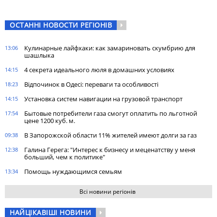
ОСТАННІ НОВОСТИ РЕГІОНІВ
Кулинарные лайфхаки: как замариновать скумбрию для
13:06
шашлыка
4 секрета идеального люля в домашних условиях
14:15
Відпочинок в Одесі: переваги та особливості
18:23
Установка систем навигации на грузовой транспорт
14:15
Бытовые потребители газа cмогут оплатить по льготной
17:54
цене 1200 куб. м.
В Запорожской области 11% жителей имеют долги за газ
09:38
Галина Герега: "Интерес к бизнесу и меценатству у меня
12:38
больший, чем к политике"
Помощь нуждающимся семьям
13:34
Всі новини регіонів
НАЙЦІКАВІШІ НОВИНИ