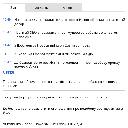
3 дні
тиждень
місяць
10:49
Наклейки для пасхальных яиц: простой способ создать красивый
декор
10:42
Частный SEO-специалист: преимущества работы с экспертом
напрямую
11:42
Silk-Screen vs Hot Stamping on Cosmetic Tubes
11:11
AI-колонка OpenAI може змінити розумний дім
20:47
Де безкоштовно розмістити оголошення про подобову оренду
житла в Україні
Свіже
Привітання з Днем народження жінці: найкращі побажання своїми
словами
Чому комфорт у старшому віці — це необхідність, а не розкіш
Де безкоштовно розмістити оголошення про подобову оренду житла в
Україні
AI-колонка OpenAI може змінити розумний дім