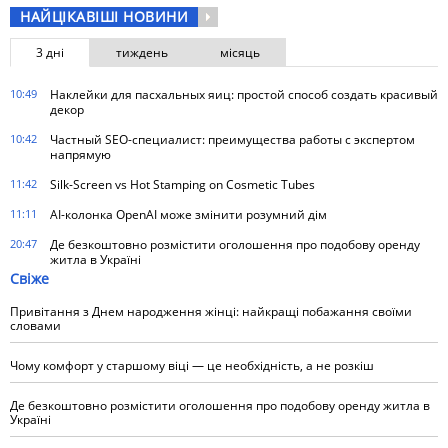
НАЙЦІКАВІШІ НОВИНИ
3 дні
тиждень
місяць
10:49
Наклейки для пасхальных яиц: простой способ создать красивый
декор
10:42
Частный SEO-специалист: преимущества работы с экспертом
напрямую
11:42
Silk-Screen vs Hot Stamping on Cosmetic Tubes
11:11
AI-колонка OpenAI може змінити розумний дім
20:47
Де безкоштовно розмістити оголошення про подобову оренду
житла в Україні
Свіже
Привітання з Днем народження жінці: найкращі побажання своїми
словами
Чому комфорт у старшому віці — це необхідність, а не розкіш
Де безкоштовно розмістити оголошення про подобову оренду житла в
Україні