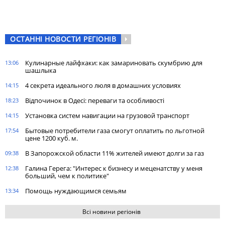
ОСТАННІ НОВОСТИ РЕГІОНІВ
Кулинарные лайфхаки: как замариновать скумбрию для
13:06
шашлыка
4 секрета идеального люля в домашних условиях
14:15
Відпочинок в Одесі: переваги та особливості
18:23
Установка систем навигации на грузовой транспорт
14:15
Бытовые потребители газа cмогут оплатить по льготной
17:54
цене 1200 куб. м.
В Запорожской области 11% жителей имеют долги за газ
09:38
Галина Герега: "Интерес к бизнесу и меценатству у меня
12:38
больший, чем к политике"
Помощь нуждающимся семьям
13:34
Всі новини регіонів