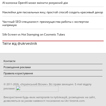
AI-колонка OpenAI може змінити розумний дім
Наклейки для пасхальных яиц: простой способ создать красивый декор
Частный SEO-специалист: преимущества работы с экспертом
напрямую
Silk-Screen vs Hot Stamping on Cosmetic Tubes
Твіти від @ukrvestnik
Контакти
Розміщення реклами
Правила користування
© 2011-2026, «Український Вісник». Всі права захищені. E-mail відділу
реклами:
Використання будь-яких матеріалів та публікацій, розміщених на сайті,
дозволяється за умови наявності посилання на Ukr-Vestnik.com.