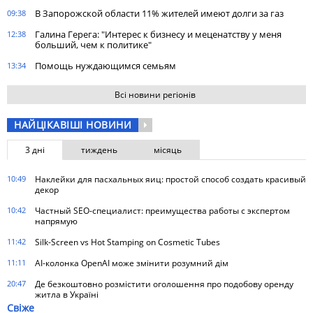
В Запорожской области 11% жителей имеют долги за газ
09:38
Галина Герега: "Интерес к бизнесу и меценатству у меня
12:38
больший, чем к политике"
Помощь нуждающимся семьям
13:34
Всі новини регіонів
НАЙЦІКАВІШІ НОВИНИ
3 дні
тиждень
місяць
10:49
Наклейки для пасхальных яиц: простой способ создать красивый
декор
10:42
Частный SEO-специалист: преимущества работы с экспертом
напрямую
11:42
Silk-Screen vs Hot Stamping on Cosmetic Tubes
11:11
AI-колонка OpenAI може змінити розумний дім
20:47
Де безкоштовно розмістити оголошення про подобову оренду
житла в Україні
Свіже