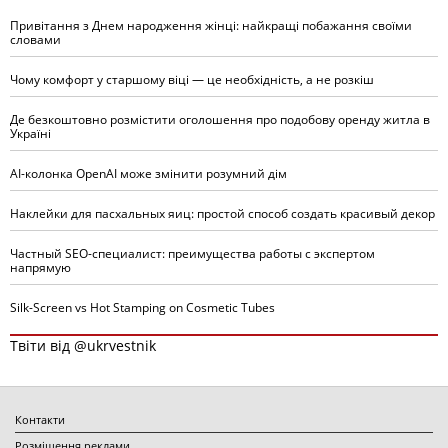
Привітання з Днем народження жінці: найкращі побажання своїми
словами
Чому комфорт у старшому віці — це необхідність, а не розкіш
Де безкоштовно розмістити оголошення про подобову оренду житла в
Україні
AI-колонка OpenAI може змінити розумний дім
Наклейки для пасхальных яиц: простой способ создать красивый декор
Частный SEO-специалист: преимущества работы с экспертом
напрямую
Silk-Screen vs Hot Stamping on Cosmetic Tubes
Твіти від @ukrvestnik
Контакти
Розміщення реклами