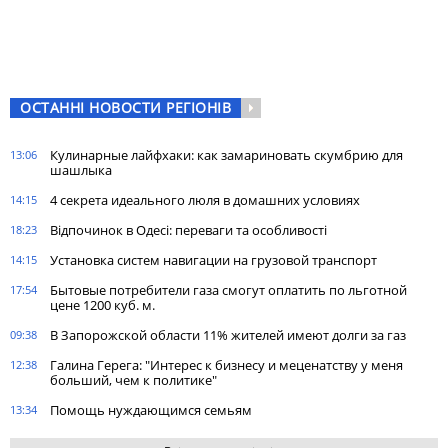
ОСТАННІ НОВОСТИ РЕГІОНІВ
Кулинарные лайфхаки: как замариновать скумбрию для
13:06
шашлыка
4 секрета идеального люля в домашних условиях
14:15
Відпочинок в Одесі: переваги та особливості
18:23
Установка систем навигации на грузовой транспорт
14:15
Бытовые потребители газа cмогут оплатить по льготной
17:54
цене 1200 куб. м.
В Запорожской области 11% жителей имеют долги за газ
09:38
Галина Герега: "Интерес к бизнесу и меценатству у меня
12:38
больший, чем к политике"
Помощь нуждающимся семьям
13:34