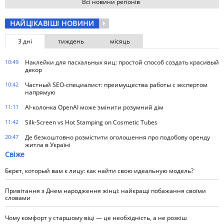
Всі новини регіонів
НАЙЦІКАВІШІ НОВИНИ
3 дні
тиждень
місяць
10:49
Наклейки для пасхальных яиц: простой способ создать красивый
декор
10:42
Частный SEO-специалист: преимущества работы с экспертом
напрямую
11:11
AI-колонка OpenAI може змінити розумний дім
11:42
Silk-Screen vs Hot Stamping on Cosmetic Tubes
20:47
Де безкоштовно розмістити оголошення про подобову оренду
житла в Україні
Свіже
Берет, который вам к лицу: как найти свою идеальную модель?
Привітання з Днем народження жінці: найкращі побажання своїми
словами
Чому комфорт у старшому віці — це необхідність, а не розкіш