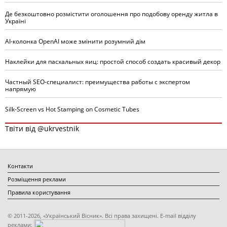
Де безкоштовно розмістити оголошення про подобову оренду житла в
Україні
AI-колонка OpenAI може змінити розумний дім
Наклейки для пасхальных яиц: простой способ создать красивый декор
Частный SEO-специалист: преимущества работы с экспертом
напрямую
Silk-Screen vs Hot Stamping on Cosmetic Tubes
Твіти від @ukrvestnik
Контакти
Розміщення реклами
Правила користування
© 2011-2026, «Український Вісник». Всі права захищені. E-mail відділу
реклами: