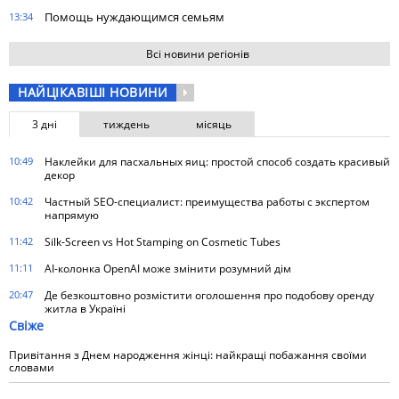
Помощь нуждающимся семьям
13:34
Всі новини регіонів
НАЙЦІКАВІШІ НОВИНИ
3 дні
тиждень
місяць
10:49
Наклейки для пасхальных яиц: простой способ создать красивый
декор
10:42
Частный SEO-специалист: преимущества работы с экспертом
напрямую
11:42
Silk-Screen vs Hot Stamping on Cosmetic Tubes
11:11
AI-колонка OpenAI може змінити розумний дім
20:47
Де безкоштовно розмістити оголошення про подобову оренду
житла в Україні
Свіже
Привітання з Днем народження жінці: найкращі побажання своїми
словами