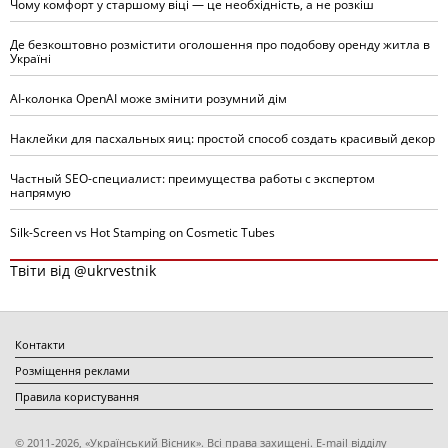
Чому комфорт у старшому віці — це необхідність, а не розкіш
Де безкоштовно розмістити оголошення про подобову оренду житла в
Україні
AI-колонка OpenAI може змінити розумний дім
Наклейки для пасхальных яиц: простой способ создать красивый декор
Частный SEO-специалист: преимущества работы с экспертом
напрямую
Silk-Screen vs Hot Stamping on Cosmetic Tubes
Твіти від @ukrvestnik
Контакти
Розміщення реклами
Правила користування
© 2011-2026, «Український Вісник». Всі права захищені. E-mail відділу