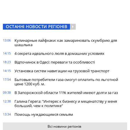
ОСТАННІ НОВОСТИ РЕГІОНІВ
Кулинарные лайфхаки: как замариновать скумбрию для
13:06
шашлыка
4 секрета идеального люля в домашних условиях
14:15
Відпочинок в Одесі: переваги та особливості
18:23
Установка систем навигации на грузовой транспорт
14:15
Бытовые потребители газа cмогут оплатить по льготной
17:54
цене 1200 куб. м.
В Запорожской области 11% жителей имеют долги за газ
09:38
Галина Герега: "Интерес к бизнесу и меценатству у меня
12:38
больший, чем к политике"
Помощь нуждающимся семьям
13:34
Всі новини регіонів