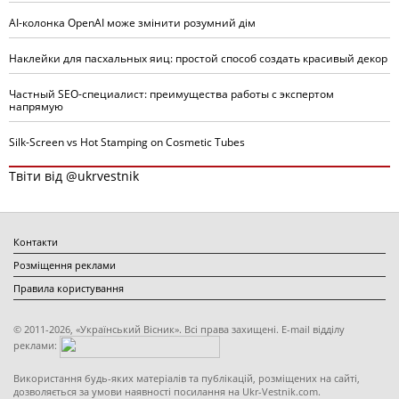
AI-колонка OpenAI може змінити розумний дім
Наклейки для пасхальных яиц: простой способ создать красивый декор
Частный SEO-специалист: преимущества работы с экспертом
напрямую
Silk-Screen vs Hot Stamping on Cosmetic Tubes
Твіти від @ukrvestnik
Контакти
Розміщення реклами
Правила користування
© 2011-2026, «Український Вісник». Всі права захищені. E-mail відділу
реклами:
Використання будь-яких матеріалів та публікацій, розміщених на сайті,
дозволяється за умови наявності посилання на Ukr-Vestnik.com.