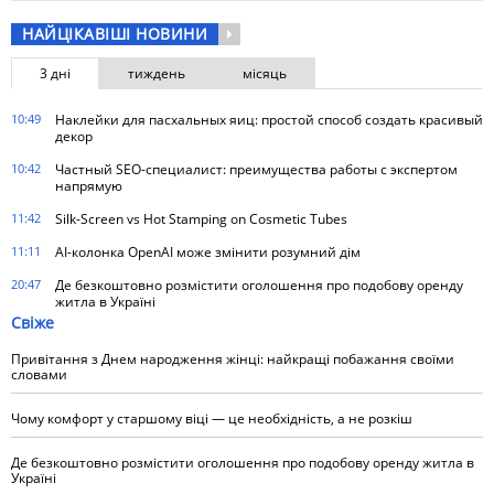
НАЙЦІКАВІШІ НОВИНИ
3 дні
тиждень
місяць
10:49
Наклейки для пасхальных яиц: простой способ создать красивый
декор
10:42
Частный SEO-специалист: преимущества работы с экспертом
напрямую
11:42
Silk-Screen vs Hot Stamping on Cosmetic Tubes
11:11
AI-колонка OpenAI може змінити розумний дім
20:47
Де безкоштовно розмістити оголошення про подобову оренду
житла в Україні
Свіже
Привітання з Днем народження жінці: найкращі побажання своїми
словами
Чому комфорт у старшому віці — це необхідність, а не розкіш
Де безкоштовно розмістити оголошення про подобову оренду житла в
Україні