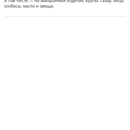
в том числе — на макаронные изделия, крупы, сахар, яйца,
колбасы, масло и овощи.