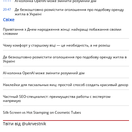
11:11
AI-колонка OpenAI може змінити розумний дім
20:47
Де безкоштовно розмістити оголошення про подобову оренду
житла в Україні
Свіже
Привітання з Днем народження жінці: найкращі побажання своїми
словами
Чому комфорт у старшому віці — це необхідність, а не розкіш
Де безкоштовно розмістити оголошення про подобову оренду житла в
Україні
AI-колонка OpenAI може змінити розумний дім
Наклейки для пасхальных яиц: простой способ создать красивый декор
Частный SEO-специалист: преимущества работы с экспертом
напрямую
Silk-Screen vs Hot Stamping on Cosmetic Tubes
Твіти від @ukrvestnik