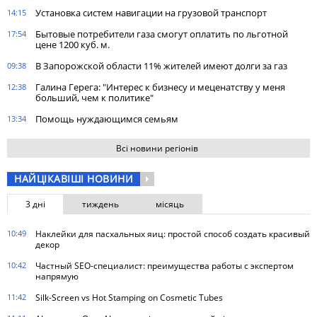
Установка систем навигации на грузовой транспорт
14:15
Бытовые потребители газа cмогут оплатить по льготной
17:54
цене 1200 куб. м.
В Запорожской области 11% жителей имеют долги за газ
09:38
Галина Герега: "Интерес к бизнесу и меценатству у меня
12:38
больший, чем к политике"
Помощь нуждающимся семьям
13:34
Всі новини регіонів
НАЙЦІКАВІШІ НОВИНИ
3 дні
тиждень
місяць
10:49
Наклейки для пасхальных яиц: простой способ создать красивый
декор
10:42
Частный SEO-специалист: преимущества работы с экспертом
напрямую
11:42
Silk-Screen vs Hot Stamping on Cosmetic Tubes