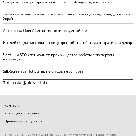
Чому комфорт у старшому віці — це необхідність, а не розкіш
Де безкоштовно розмістити оголошення про подобову оренду житла в
Україні
AI-колонка OpenAI може змінити розумний дім
Наклейки для пасхальных яиц: простой способ создать красивый декор
Частный SEO-специалист: преимущества работы с экспертом
напрямую
Silk-Screen vs Hot Stamping on Cosmetic Tubes
Твіти від @ukrvestnik
Контакти
Розміщення реклами
Правила користування
© 2011-2026, «Український Вісник». Всі права захищені. E-mail відділу