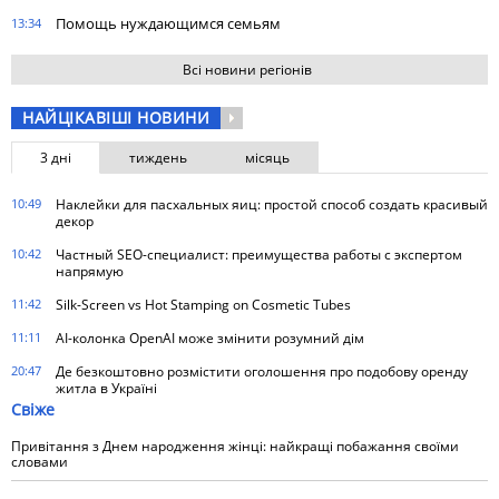
Помощь нуждающимся семьям
13:34
Всі новини регіонів
НАЙЦІКАВІШІ НОВИНИ
3 дні
тиждень
місяць
10:49
Наклейки для пасхальных яиц: простой способ создать красивый
декор
10:42
Частный SEO-специалист: преимущества работы с экспертом
напрямую
11:42
Silk-Screen vs Hot Stamping on Cosmetic Tubes
11:11
AI-колонка OpenAI може змінити розумний дім
20:47
Де безкоштовно розмістити оголошення про подобову оренду
житла в Україні
Свіже
Привітання з Днем народження жінці: найкращі побажання своїми
словами