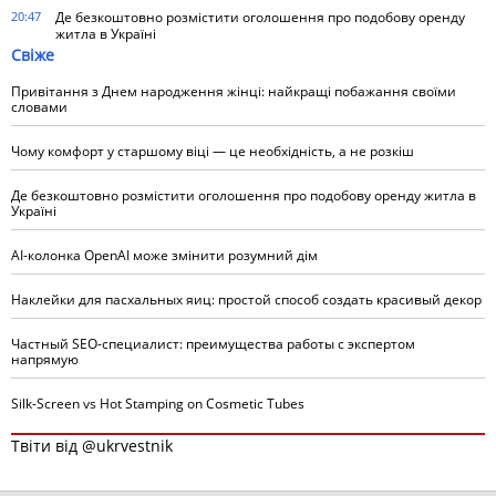
20:47
Де безкоштовно розмістити оголошення про подобову оренду
житла в Україні
Свіже
Привітання з Днем народження жінці: найкращі побажання своїми
словами
Чому комфорт у старшому віці — це необхідність, а не розкіш
Де безкоштовно розмістити оголошення про подобову оренду житла в
Україні
AI-колонка OpenAI може змінити розумний дім
Наклейки для пасхальных яиц: простой способ создать красивый декор
Частный SEO-специалист: преимущества работы с экспертом
напрямую
Silk-Screen vs Hot Stamping on Cosmetic Tubes
Твіти від @ukrvestnik