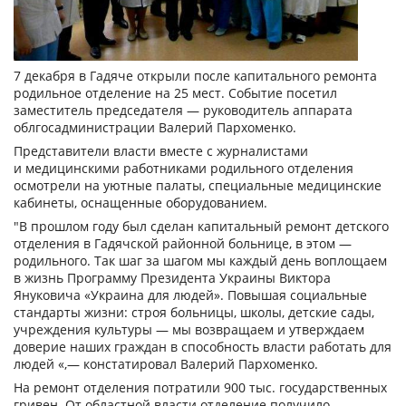
7 декабря в Гадяче открыли после капитального ремонта
родильное отделение на 25 мест. Cобытие посетил
заместитель председателя — руководитель аппарата
облгосадминистрации Валерий Пархоменко.
Представители власти вместе с журналистами
и медицинскими работниками родильного отделения
осмотрели на уютные палаты, специальные медицинские
кабинеты, оснащенные оборудованием.
"В прошлом году был сделан капитальный ремонт детского
отделения в Гадячской районной больнице, в этом —
родильного. Так шаг за шагом мы каждый день воплощаем
в жизнь Программу Президента Украины Виктора
Януковича «Украина для людей». Повышая социальные
стандарты жизни: строя больницы, школы, детские сады,
учреждения культуры — мы возвращаем и утверждаем
доверие наших граждан в способность власти работать для
людей «,— констатировал Валерий Пархоменко.
На ремонт отделения потратили 900 тыс. государственных
гривен. От областной власти отделение получило