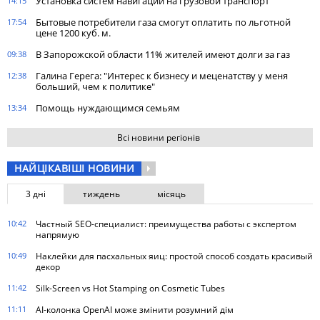
Установка систем навигации на грузовой транспорт
14:15
Бытовые потребители газа cмогут оплатить по льготной
17:54
цене 1200 куб. м.
В Запорожской области 11% жителей имеют долги за газ
09:38
Галина Герега: "Интерес к бизнесу и меценатству у меня
12:38
больший, чем к политике"
Помощь нуждающимся семьям
13:34
Всі новини регіонів
НАЙЦІКАВІШІ НОВИНИ
3 дні
тиждень
місяць
10:42
Частный SEO-специалист: преимущества работы с экспертом
напрямую
10:49
Наклейки для пасхальных яиц: простой способ создать красивый
декор
11:42
Silk-Screen vs Hot Stamping on Cosmetic Tubes
11:11
AI-колонка OpenAI може змінити розумний дім