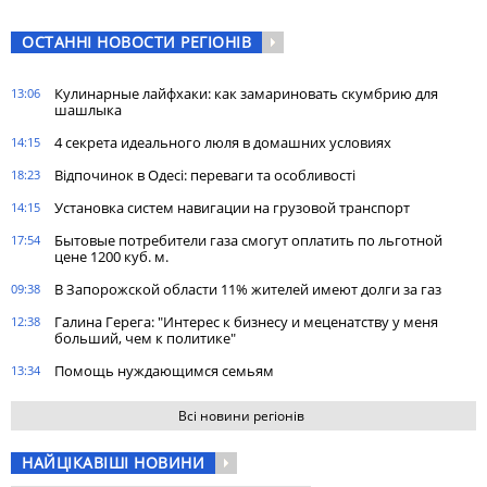
ОСТАННІ НОВОСТИ РЕГІОНІВ
Кулинарные лайфхаки: как замариновать скумбрию для
13:06
шашлыка
4 секрета идеального люля в домашних условиях
14:15
Відпочинок в Одесі: переваги та особливості
18:23
Установка систем навигации на грузовой транспорт
14:15
Бытовые потребители газа cмогут оплатить по льготной
17:54
цене 1200 куб. м.
В Запорожской области 11% жителей имеют долги за газ
09:38
Галина Герега: "Интерес к бизнесу и меценатству у меня
12:38
больший, чем к политике"
Помощь нуждающимся семьям
13:34
Всі новини регіонів
НАЙЦІКАВІШІ НОВИНИ