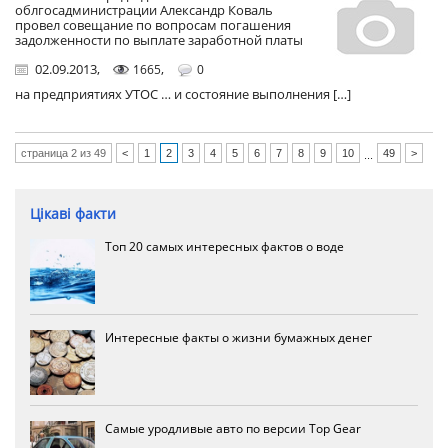
облгосадминистрации Александр Коваль
провел совещание по вопросам погашения
задолженности по выплате заработной платы
02.09.2013
,
,
1665
0
на предприятиях УТОС … и состояние выполнения […]
страница 2 из 49
<
1
2
3
4
5
6
7
8
9
10
49
>
...
Цікаві факти
Топ 20 самых интересных фактов о воде
Интересные факты о жизни бумажных денег
Самые уродливые авто по версии Top Gear