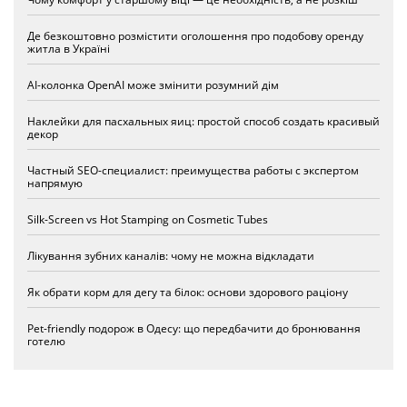
Де безкоштовно розмістити оголошення про подобову оренду
житла в Україні
AI-колонка OpenAI може змінити розумний дім
Наклейки для пасхальных яиц: простой способ создать красивый
декор
Частный SEO-специалист: преимущества работы с экспертом
напрямую
Silk-Screen vs Hot Stamping on Cosmetic Tubes
Лікування зубних каналів: чому не можна відкладати
Як обрати корм для дегу та білок: основи здорового раціону
Pet-friendly подорож в Одесу: що передбачити до бронювання
готелю