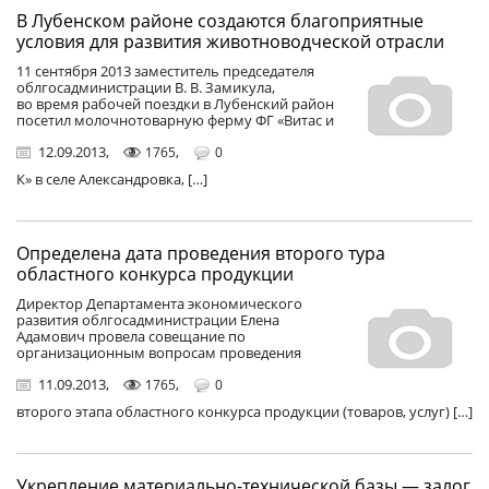
В Лубенском районе создаются благоприятные
условия для развития животноводческой отрасли
11 сентября 2013 заместитель председателя
облгосадминистрации В. В. Замикула,
во время рабочей поездки в Лубенский район
посетил молочнотоварную ферму ФГ «Витас и
12.09.2013
,
,
1765
0
К» в селе Александровка, […]
Определена дата проведения второго тура
областного конкурса продукции
Директор Департамента экономического
развития облгосадминистрации Елена
Адамович провела совещание по
организационным вопросам проведения
11.09.2013
,
,
1765
0
второго этапа областного конкурса продукции (товаров, услуг) […]
Укрепление материально-технической базы — залог