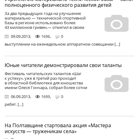
полноценного физического развития детей
За два предыдущих года на улучшение
материально — технической спортивной
базы в регионе использовано более
43 миллионов гривен,— отметил в своем
09.09.2013
,
,
1696
0
выступлении на еженедельном аппаратном совещании […]
Юные читатели демонстрировали свои таланты
Фестиваль читательских талантов «Шаг
к успеху», уже в третий раз проходит
в областной библиотеке для юношества
имени Олеся Гончара, собрал более сотни
06.09.2013
,
,
1699
0
ребят. […]
На Полтавщине стартовала акция «Мастера
искусств — труженикам села»