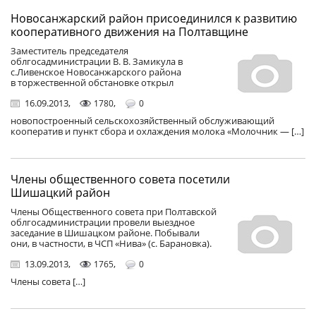
Новосанжарский район присоединился к развитию
кооперативного движения на Полтавщине
Заместитель председателя
облгосадминистрации В. В. Замикула в
с.Ливенское Новосанжарского района
в торжественной обстановке открыл
16.09.2013
,
,
1780
0
новопостроенный сельскохозяйственный обслуживающий
кооператив и пункт сбора и охлаждения молока «Молочник — […]
Члены общественного совета посетили
Шишацкий район
Члены Общественного совета при Полтавской
облгосадминистрации провели выездное
заседание в Шишацком районе. Побывали
они, в частности, в ЧСП «Нива» (с. Барановка).
13.09.2013
,
,
1765
0
Члены совета […]