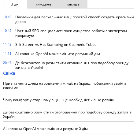
3 дні
тиждень
місяць
10:49
Наклейки для пасхальных яиц: простой способ создать красивый
декор
10:42
Частный SEO-специалист: преимущества работы с экспертом
напрямую
11:42
Silk-Screen vs Hot Stamping on Cosmetic Tubes
11:11
AI-колонка OpenAI може змінити розумний дім
20:47
Де безкоштовно розмістити оголошення про подобову оренду
житла в Україні
Свіже
Привітання з Днем народження жінці: найкращі побажання своїми
словами
Чому комфорт у старшому віці — це необхідність, а не розкіш
Де безкоштовно розмістити оголошення про подобову оренду житла в
Україні
AI-колонка OpenAI може змінити розумний дім