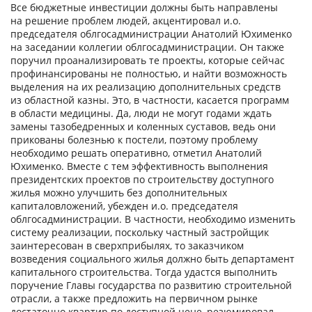
Все бюджетные инвестиции должны быть направлены
на решение проблем людей, акцентировал и.о.
председателя облгосадминистрации Анатолий Юхименко
на заседании коллегии облгосадминистрации. Он также
поручил проанализировать те проекты, которые сейчас
профинансированы не полностью, и найти возможность
выделения на их реализацию дополнительных средств
из областной казны. Это, в частности, касается программ
в области медицины. Да, люди не могут годами ждать
замены тазобедренных и коленных суставов, ведь они
прикованы болезнью к постели, поэтому проблему
необходимо решать оперативно, отметил Анатолий
Юхименко. Вместе с тем эффективность выполнения
президентских проектов по строительству доступного
жилья можно улучшить без дополнительных
капиталовложений, убежден и.о. председателя
облгосадминистрации. В частности, необходимо изменить
систему реализации, поскольку частный застройщик
заинтересован в сверхприбылях, то заказчиком
возведения социального жилья должно быть департамент
капитального строительства. Тогда удастся выполнить
поручение Главы государства по развитию строительной
отрасли, а также предложить на первичном рынке
достаточно квартир по доступной цене, резюмировал