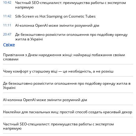
10:42
Частный SEO-специалист: преимущества работы с экспертом
напрямую
11:42
Silk-Screen vs Hot Stamping on Cosmetic Tubes
11:11
AI-колонка OpenAI може змінити розумний дім
20:47
Де безкоштовно розмістити оголошення про подобову оренду
житла в Україні
Свіже
Привітання з Днем народження жінці: найкращі побажання своїми
словами
Чому комфорт у старшому віці — це необхідність, а не розкіш
Де безкоштовно розмістити оголошення про подобову оренду житла в
Україні
AI-колонка OpenAI може змінити розумний дім
Наклейки для пасхальных яиц: простой способ создать красивый декор
Частный SEO-специалист: преимущества работы с экспертом
напрямую