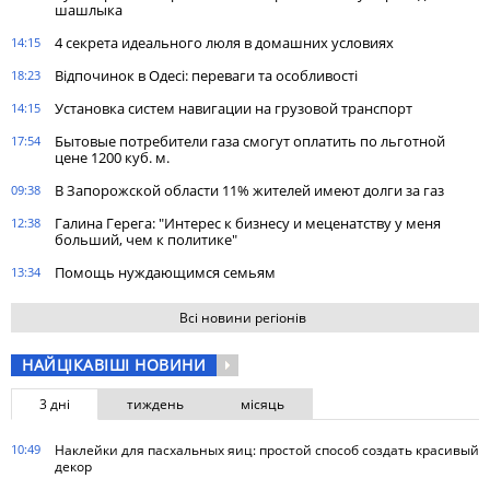
шашлыка
4 секрета идеального люля в домашних условиях
14:15
Відпочинок в Одесі: переваги та особливості
18:23
Установка систем навигации на грузовой транспорт
14:15
Бытовые потребители газа cмогут оплатить по льготной
17:54
цене 1200 куб. м.
В Запорожской области 11% жителей имеют долги за газ
09:38
Галина Герега: "Интерес к бизнесу и меценатству у меня
12:38
больший, чем к политике"
Помощь нуждающимся семьям
13:34
Всі новини регіонів
НАЙЦІКАВІШІ НОВИНИ
3 дні
тиждень
місяць
10:49
Наклейки для пасхальных яиц: простой способ создать красивый
декор