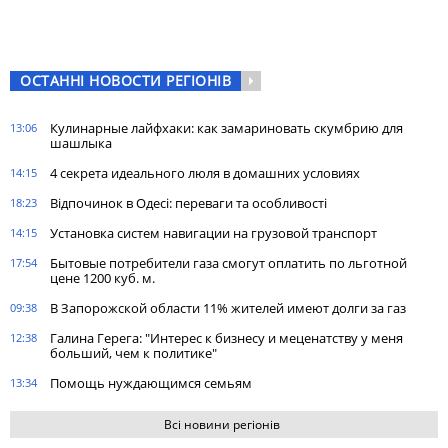
ОСТАННІ НОВОСТИ РЕГІОНІВ
Кулинарные лайфхаки: как замариновать скумбрию для
13:06
шашлыка
4 секрета идеального люля в домашних условиях
14:15
Відпочинок в Одесі: переваги та особливості
18:23
Установка систем навигации на грузовой транспорт
14:15
Бытовые потребители газа cмогут оплатить по льготной
17:54
цене 1200 куб. м.
В Запорожской области 11% жителей имеют долги за газ
09:38
Галина Герега: "Интерес к бизнесу и меценатству у меня
12:38
больший, чем к политике"
Помощь нуждающимся семьям
13:34
Всі новини регіонів