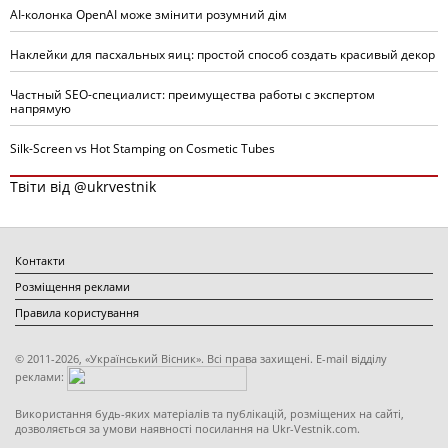
AI-колонка OpenAI може змінити розумний дім
Наклейки для пасхальных яиц: простой способ создать красивый декор
Частный SEO-специалист: преимущества работы с экспертом
напрямую
Silk-Screen vs Hot Stamping on Cosmetic Tubes
Твіти від @ukrvestnik
Контакти
Розміщення реклами
Правила користування
© 2011-2026, «Український Вісник». Всі права захищені. E-mail відділу
реклами:
Використання будь-яких матеріалів та публікацій, розміщених на сайті,
дозволяється за умови наявності посилання на Ukr-Vestnik.com.