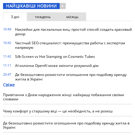
НАЙЦІКАВІШІ НОВИНИ
3 дні
тиждень
місяць
10:49
Наклейки для пасхальных яиц: простой способ создать красивый
декор
10:42
Частный SEO-специалист: преимущества работы с экспертом
напрямую
11:42
Silk-Screen vs Hot Stamping on Cosmetic Tubes
11:11
AI-колонка OpenAI може змінити розумний дім
20:47
Де безкоштовно розмістити оголошення про подобову оренду
житла в Україні
Свіже
Привітання з Днем народження жінці: найкращі побажання своїми
словами
Чому комфорт у старшому віці — це необхідність, а не розкіш
Де безкоштовно розмістити оголошення про подобову оренду житла в
Україні