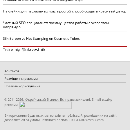
Наклейки для пасхальных яиц: простой способ создать красивый декор
Частный SEO-специалист: преимущества работы с экспертом
напрямую
Silk-Screen vs Hot Stamping on Cosmetic Tubes
Твіти від @ukrvestnik
Контакти
Розміщення реклами
Правила користування
© 2011-2026, «Український Вісник». Всі права захищені. E-mail відділу
реклами:
Використання будь-яких матеріалів та публікацій, розміщених на сайті,
дозволяється за умови наявності посилання на Ukr-Vestnik.com.