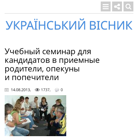
Український
вісник
Учебный семинар для
кандидатов в приемные
родители, опекуны
и попечители
14.08.2013
,
,
1737
0