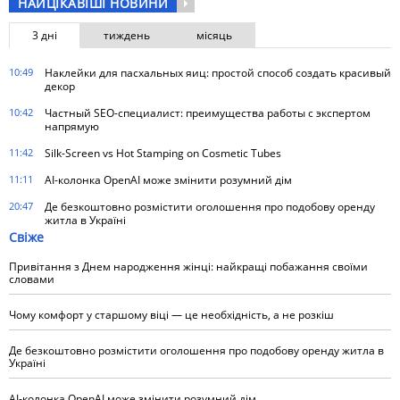
НАЙЦІКАВІШІ НОВИНИ
3 дні
тиждень
місяць
10:49
Наклейки для пасхальных яиц: простой способ создать красивый
декор
10:42
Частный SEO-специалист: преимущества работы с экспертом
напрямую
11:42
Silk-Screen vs Hot Stamping on Cosmetic Tubes
11:11
AI-колонка OpenAI може змінити розумний дім
20:47
Де безкоштовно розмістити оголошення про подобову оренду
житла в Україні
Свіже
Привітання з Днем народження жінці: найкращі побажання своїми
словами
Чому комфорт у старшому віці — це необхідність, а не розкіш
Де безкоштовно розмістити оголошення про подобову оренду житла в
Україні
AI-колонка OpenAI може змінити розумний дім