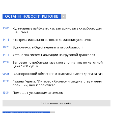
ОСТАННІ НОВОСТИ РЕГІОНІВ
Кулинарные лайфхаки: как замариновать скумбрию для
13:06
шашлыка
4 секрета идеального люля в домашних условиях
14:15
Відпочинок в Одесі: переваги та особливості
18:23
Установка систем навигации на грузовой транспорт
14:15
Бытовые потребители газа cмогут оплатить по льготной
17:54
цене 1200 куб. м.
В Запорожской области 11% жителей имеют долги за газ
09:38
Галина Герега: "Интерес к бизнесу и меценатству у меня
12:38
больший, чем к политике"
Помощь нуждающимся семьям
13:34
Всі новини регіонів