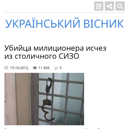
Український
вісник
Убийца милиционера исчез
из столичного СИЗО
15.10.2012
,
,
11 468
0