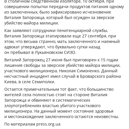
В столичном следственном изоляторе, 10 октября, при
совершении попытки передачи продуктов питания одному
из заключенных, было зафиксировано исчезновение
Виталия Запорожца, который был осужден за зверское
убийство майора милиции.
Как заявляют сотрудники пенитенциарной службы,
Виталия Запорожца этапировали еще 27 сентября, при
этом, что весьма странно, мать заключенного и наемный
адвокат утверждают, что буквально сутки назад
он пребывал в Лукьяновском СИЗО.
Виталий Запорожец 27 июня был приговорен к 15 годам
лишения свободы за зверское убийство майора милиции,
участкового милиционера, Николая Симоненко. Данный
несчастный инцидент имел случай в Броварского района
Киева, в селе Семиполки.
Остается примечательным тот факт, что большинство
жителей села полностью стоят на стороне Виталия
Запорожца и обвиняют в систематических
злоупотреблениях властью убитого участкового
милиционера. На данный момент состояние здоровья
и местонахождение заключенного остаются неизвестны.
По материалам press.org.ua