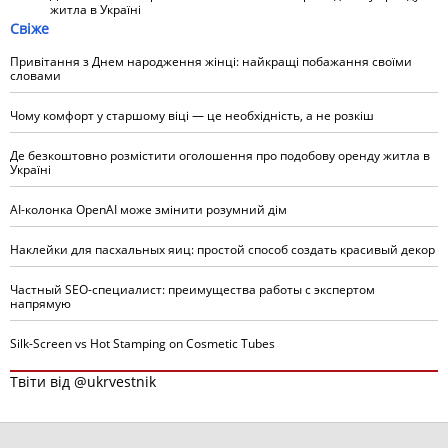
житла в Україні
Свіже
Привітання з Днем народження жінці: найкращі побажання своїми
словами
Чому комфорт у старшому віці — це необхідність, а не розкіш
Де безкоштовно розмістити оголошення про подобову оренду житла в
Україні
AI-колонка OpenAI може змінити розумний дім
Наклейки для пасхальных яиц: простой способ создать красивый декор
Частный SEO-специалист: преимущества работы с экспертом
напрямую
Silk-Screen vs Hot Stamping on Cosmetic Tubes
Твіти від @ukrvestnik