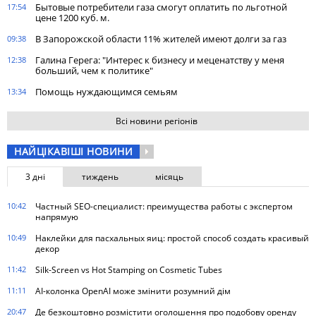
Бытовые потребители газа cмогут оплатить по льготной
17:54
цене 1200 куб. м.
В Запорожской области 11% жителей имеют долги за газ
09:38
Галина Герега: "Интерес к бизнесу и меценатству у меня
12:38
больший, чем к политике"
Помощь нуждающимся семьям
13:34
Всі новини регіонів
НАЙЦІКАВІШІ НОВИНИ
3 дні
тиждень
місяць
10:42
Частный SEO-специалист: преимущества работы с экспертом
напрямую
10:49
Наклейки для пасхальных яиц: простой способ создать красивый
декор
11:42
Silk-Screen vs Hot Stamping on Cosmetic Tubes
11:11
AI-колонка OpenAI може змінити розумний дім
20:47
Де безкоштовно розмістити оголошення про подобову оренду