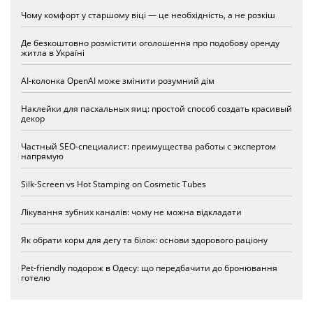
Чому комфорт у старшому віці — це необхідність, а не розкіш
Де безкоштовно розмістити оголошення про подобову оренду
житла в Україні
AI-колонка OpenAI може змінити розумний дім
Наклейки для пасхальных яиц: простой способ создать красивый
декор
Частный SEO-специалист: преимущества работы с экспертом
напрямую
Silk-Screen vs Hot Stamping on Cosmetic Tubes
Лікування зубних каналів: чому не можна відкладати
Як обрати корм для дегу та білок: основи здорового раціону
Pet-friendly подорож в Одесу: що передбачити до бронювання
готелю