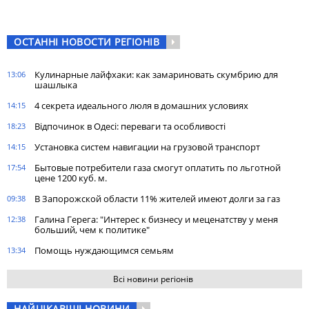
ОСТАННІ НОВОСТИ РЕГІОНІВ
Кулинарные лайфхаки: как замариновать скумбрию для
13:06
шашлыка
4 секрета идеального люля в домашних условиях
14:15
Відпочинок в Одесі: переваги та особливості
18:23
Установка систем навигации на грузовой транспорт
14:15
Бытовые потребители газа cмогут оплатить по льготной
17:54
цене 1200 куб. м.
В Запорожской области 11% жителей имеют долги за газ
09:38
Галина Герега: "Интерес к бизнесу и меценатству у меня
12:38
больший, чем к политике"
Помощь нуждающимся семьям
13:34
Всі новини регіонів
НАЙЦІКАВІШІ НОВИНИ