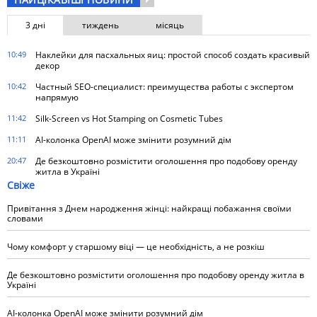
3 дні
тиждень
місяць
10:49
Наклейки для пасхальных яиц: простой способ создать красивый
декор
10:42
Частный SEO-специалист: преимущества работы с экспертом
напрямую
11:42
Silk-Screen vs Hot Stamping on Cosmetic Tubes
11:11
AI-колонка OpenAI може змінити розумний дім
20:47
Де безкоштовно розмістити оголошення про подобову оренду
житла в Україні
Свіже
Привітання з Днем народження жінці: найкращі побажання своїми
словами
Чому комфорт у старшому віці — це необхідність, а не розкіш
Де безкоштовно розмістити оголошення про подобову оренду житла в
Україні
AI-колонка OpenAI може змінити розумний дім