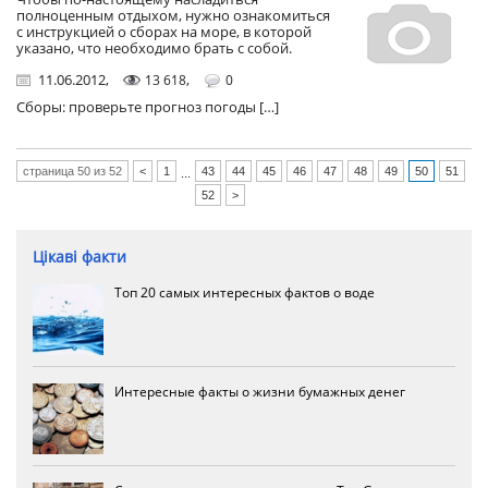
полноценным отдыхом, нужно ознакомиться
с инструкцией о сборах на море, в которой
указано, что необходимо брать с собой.
11.06.2012
,
,
13 618
0
Сборы: проверьте прогноз погоды […]
страница 50 из 52
<
1
43
44
45
46
47
48
49
50
51
...
52
>
Цікаві факти
Топ 20 самых интересных фактов о воде
Интересные факты о жизни бумажных денег